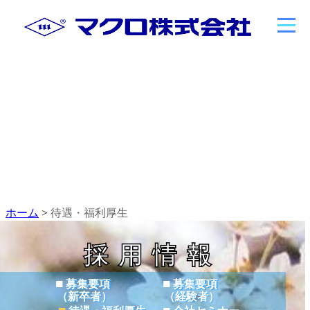
ホーム
>
待遇・福利厚生
採用情報
■
■
募集要項
募集要項
（新卒者）
（経験者）