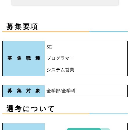
募集要項
SE
募 集 職 種
プログラマー
システム営業
募 集 対 象
全学部/全学科
選考について