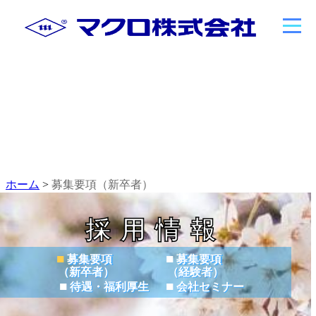
ホーム
>
募集要項（新卒者）
採用情報
■
■
募集要項
募集要項
（新卒者）
（経験者）
■
■
待遇・福利厚生
会社セミナー